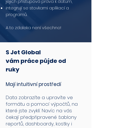
jejich přístupová práva k datům,
integrují se stovkami aplikací a
programů.
A to zdaleka není všechno!
S Jet Global
vám práce půjde od
ruky
Mají intuitivní prostředí
Data zobrazíte a upravíte ve
formátu a pomocí výpočtů, na
které jste zvyklí. Navíc na vás
čekají předpřipravené šablony
reportů, dashboardy, kostky i