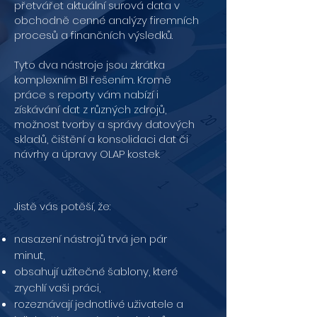
přetvářet aktuální surová data v
obchodně cenné analýzy firemních
procesů a finančních výsledků.
Tyto dva nástroje jsou zkrátka
komplexním BI řešením. Kromě
práce s reporty vám nabízí i
získávání dat z různých zdrojů,
možnost tvorby a správy datových
skladů, čištění a konsolidaci dat či
návrhy a úpravy OLAP kostek.
Jistě vás potěší, že:
nasazení nástrojů trvá jen pár
minut,
obsahují užitečné šablony, které
zrychlí vaši práci,
rozeznávají jednotlivé uživatele a