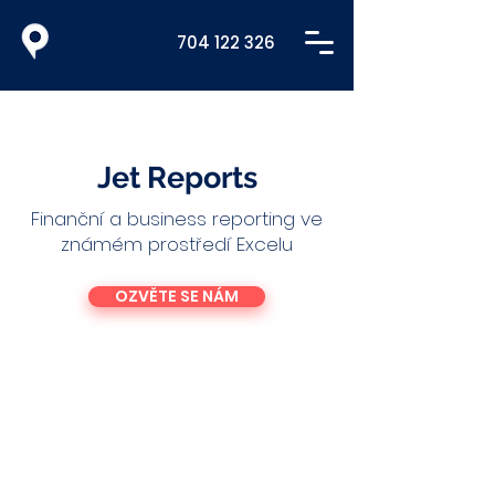
704 122 326
Jet Reports
Finanční a business reporting ve
známém prostředí Excelu
OZVĚTE SE NÁM