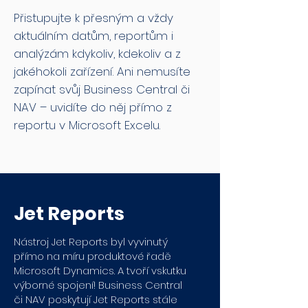
Přistupujte k přesným a vždy
aktuálním datům, reportům i
analýzám kdykoliv, kdekoliv a z
jakéhokoli zařízení. Ani nemusíte
zapínat svůj Business Central či
NAV – uvidíte do něj přímo z
reportu v Microsoft Excelu.
Jet Reports
Nástroj Jet Reports byl vyvinutý
přímo na míru produktové řadě
Microsoft Dynamics. A tvoří vskutku
výborné spojení! Business Central
či NAV poskytují Jet Reports stále