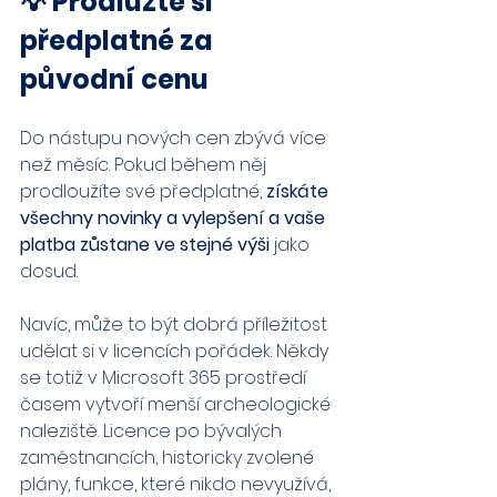
💡 Prodlužte si 
předplatné za 
původní cenu
Do nástupu nových cen zbývá více 
než měsíc. Pokud během něj 
prodloužíte své předplatné, 
získáte 
všechny novinky a vylepšení a vaše 
platba zůstane ve stejné výši
 jako 
dosud.
Navíc, může to být dobrá příležitost 
udělat si v licencích pořádek. Někdy 
se totiž v Microsoft 365 prostředí 
časem vytvoří menší archeologické 
naleziště. Licence po bývalých 
zaměstnancích, historicky zvolené 
plány, funkce, které nikdo nevyužívá, 