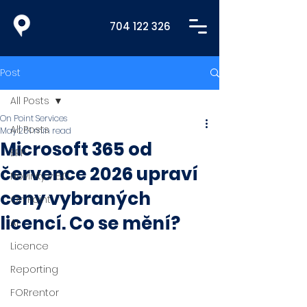
704 122 326
Post
All Posts
On Point Services
All Posts
May 26
1 min read
Microsoft 365 od
ERP
července 2026 upraví
Novinky v BC
ceny vybraných
On Point
licencí. Co se mění?
AI
Licence
Reporting
FORrentor