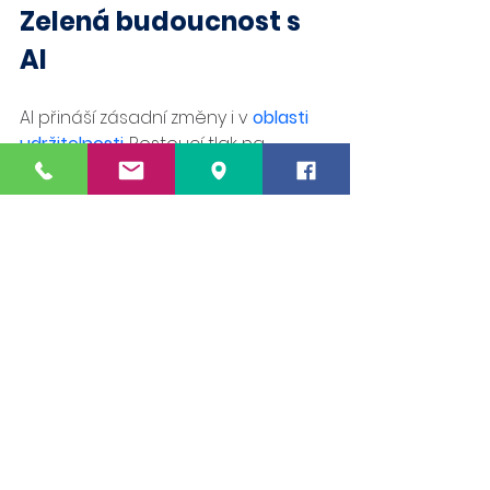
Zelená budoucnost s 
AI
AI přináší zásadní změny i v
oblasti 
udržitelnosti
. Rostoucí tlak na 
snižování uhlíkové stopy a přísnější 
legislativa nutí firmy detailněji 
sledovat spotřebu energií a emise. 
Business Central s AI automatizuje 
výpočty, generuje přehledné 
reporty a
 pomáhá firmám řídit 
zdroje tak, aby splnily požadavky a 
zároveň snížily náklady.
 Díky těmto 
funkcím se ERP systém posouvá od 
administrativního nástroje k 
platformě, která firmám pomáhá 
nejen udržet provoz, ale i plánovat 
budoucnost.