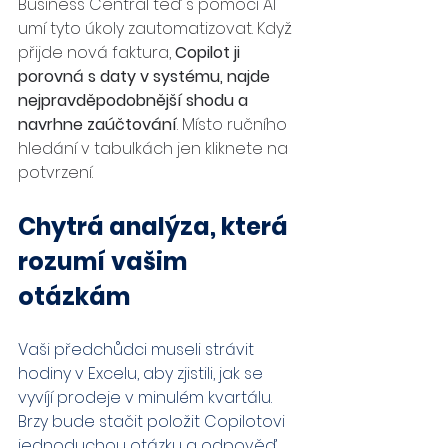
Business Central teď s pomocí AI 
umí tyto úkoly zautomatizovat. Když 
přijde nová faktura, 
Copilot ji 
porovná s daty v systému, najde 
nejpravděpodobnější shodu a 
navrhne zaúčtování
. Místo ručního 
hledání v tabulkách jen kliknete na 
potvrzení.
Chytrá analýza, která 
rozumí vašim 
otázkám
Vaši předchůdci museli strávit 
hodiny v Excelu, aby zjistili, jak se 
vyvíjí prodeje v minulém kvartálu. 
Brzy bude stačit položit Copilotovi 
jednoduchou otázku a odpověď 