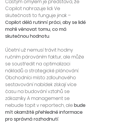
Častým omylem je představa, že 
Copilot nahrazuje lidi. Ve 
skutečnosti to funguje jinak – 
Copilot dělá rutinní práci, aby se lidé 
mohli věnovat tomu, co má 
skutečnou hodnotu
.
Účetní už nemusí trávit hodiny 
ručním párováním faktur, ale může 
se soustředit na optimalizaci 
nákladů a strategické plánování. 
Obchodníci místo zdlouhavého 
sestavování nabídek získají více 
času na budování vztahů se 
zákazníky. A management se 
nebude topit v reportech, ale 
bude 
mít okamžitě přehledné informace 
pro správná rozhodnutí
.