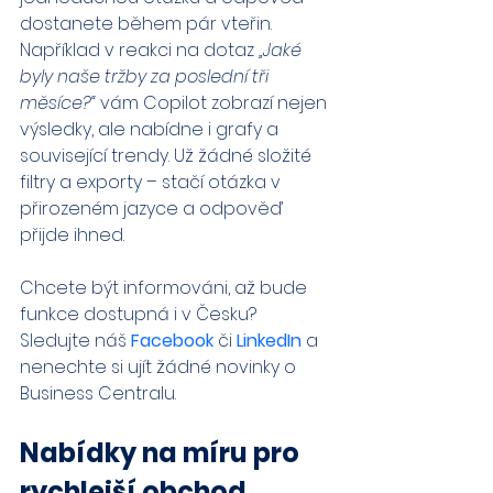
dostanete během pár vteřin. 
Například v reakci na dotaz 
„Jaké 
byly naše tržby za poslední tři 
měsíce?“
 vám Copilot zobrazí nejen 
výsledky, ale nabídne i grafy a 
související trendy. Už žádné složité 
filtry a exporty – stačí otázka v 
přirozeném jazyce a odpověď 
přijde ihned.
Chcete být informováni, až bude 
funkce dostupná i v Česku? 
Sledujte náš 
Facebook
 či 
LinkedIn
 a 
nenechte si ujít žádné novinky o 
Business Centralu.
Nabídky na míru pro 
rychlejší obchod