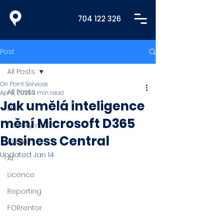
704 122 326
Post
All Posts
On Point Services
All Posts
Apr 9, 2025
3 min read
Jak umělá inteligence
ERP
mění Microsoft D365
Novinky v BC
Business Central
On Point
Updated:
Jan 14
AI
Licence
Reporting
FORrentor