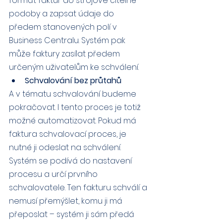
formát faktur do strojově čitelné 
podoby a zapsat údaje do 
předem stanovených polí v 
Business Centralu. Systém pak 
může faktury zasílat předem 
určeným uživatelům ke schválení.
Schvalování bez průtahů
A v tématu schvalování budeme 
pokračovat. I tento proces je totiž 
možné automatizovat. Pokud má 
faktura schvalovací proces, je 
nutné ji odeslat na schválení. 
Systém se podívá do nastavení 
procesu a určí prvního 
schvalovatele. Ten fakturu schválí a 
nemusí přemýšlet, komu ji má 
přeposlat – systém ji sám předá 