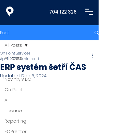
704 122 326
Post
All Posts
On Point Services
All Posts
Apr 1, 2023
4 min read
ERP systém šetří ČAS
ERP
Updated:
Dec 6, 2024
Novinky v BC
On Point
AI
Licence
Reporting
FORrentor