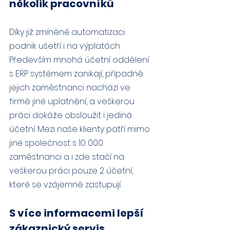
několik pracovníků
Díky již zmíněné automatizaci 
podnik ušetří i na výplatách. 
Především mnohá účetní oddělení 
s ERP systémem zanikají, případně 
jejich zaměstnanci nachází ve 
firmě jiné uplatnění, a veškerou 
práci dokáže obsloužit i jediná 
účetní. Mezi naše klienty patří mimo 
jiné společnost s 10 000 
zaměstnanci a i zde stačí na 
veškerou práci pouze 2 účetní, 
které se vzájemně zastupují.
S více informacemi lepší 
zákaznický servis