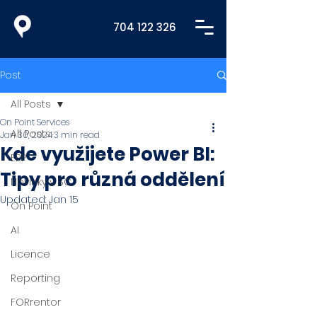
704 122 326
Post
All Posts
On Point Services
All Posts
Jan 30, 2024
3 min read
Kde využijete Power BI:
ERP
Tipy pro různá oddělení
Novinky v BC
Updated:
Jan 15
On Point
AI
Licence
Reporting
FORrentor