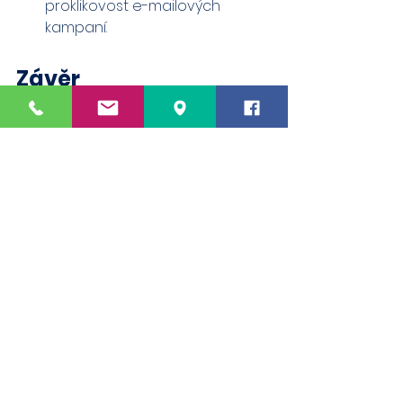
proklikovost e-mailových 
kampaní.
Závěr
Power BI je univerzální nástroj, který 
může významně přispět k efektivitě 
a úspěchu vaší firmy. 
Jeho škála 
využití je téměř neomezená.
 Ať už 
potřebujete pečlivou analýzu 
financí, sledování klíčových 
ukazatelů v HR nebo rozbor 
účinnosti marketingových kampaní, 
Power BI je tu pro vás.
Pro více informací se neváhejte 
obrátit na náš specializovaný 
Power BI tým. Společně se 