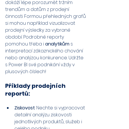
dokáží lépe porozumět tržním 
trendům a datům z prodejní 
činnosti. Formou přehledných grafů 
si mohou například vizualizovat 
prodejní výsledky za vybrané 
období. Podrobné reporty 
pomohou třeba i 
analytikům 
s 
interpretací zákaznického chování 
nebo analýzou konkurence. Udržte 
s Power BI své podnikání vždy v 
plusových číslech!
Příklady prodejních 
reportů:
Ziskovost
: Nechte si vypracovat 
detailní analýzu ziskovosti 
jednotlivých produktů, služeb i 
celého podniku.