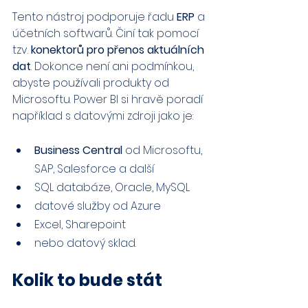
Tento nástroj podporuje řadu 
ERP
 a 
účetních softwarů. Činí tak pomocí 
tzv. 
konektorů pro přenos aktuálních 
dat
. Dokonce není ani podmínkou, 
abyste používali produkty od 
Microsoftu. Power BI si hravě poradí 
například s datovými zdroji jako je:
Business Central
 od Microsoftu, 
SAP, Salesforce a další
SQL databáze, Oracle, MySQL
datové služby od Azure
Excel, Sharepoint
nebo datový sklad.
Kolik to bude stát