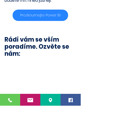
budete mít hned jasněji.
Prozkoumejte Power BI
Rádi vám se vším 
poradíme. Ozvěte se 
nám: