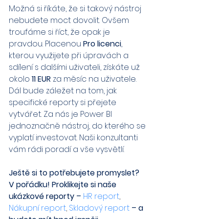
Možná si říkáte, že si takový nástroj 
nebudete moct dovolit. Ovšem 
troufáme si říct, že opak je 
pravdou. Placenou 
Pro licenci
, 
kterou využijete při úpravách a 
sdílení s dalšími uživateli, získáte už 
okolo 
11 EUR
 za měsíc na uživatele. 
Dál bude záležet na tom, jak 
specifické reporty si přejete 
vytvářet. Za nás je Power BI 
jednoznačně nástroj, do kterého se 
vyplatí investovat. Naši konzultanti 
vám rádi poradí a vše vysvětlí.
Ještě si to potřebujete promyslet? 
V pořádku! Proklikejte si naše 
ukázkové reporty – 
HR report
, 
Nákupní report
,
Skladový report
– a 