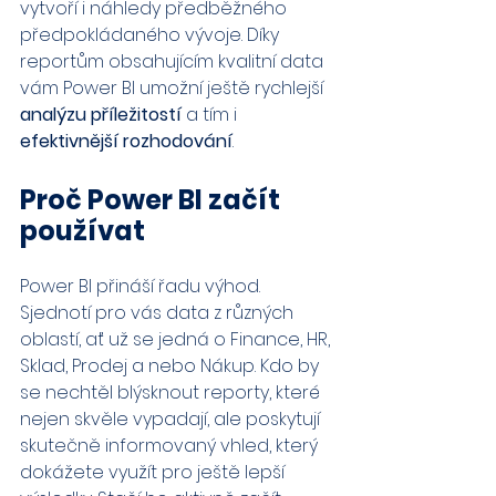
vytvoří i náhledy předběžného 
předpokládaného vývoje. Díky 
reportům obsahujícím kvalitní data 
vám Power BI umožní ještě rychlejší 
analýzu příležitostí
 a tím i 
efektivnější rozhodování
.
Proč Power BI začít 
používat
Power BI přináší řadu výhod. 
Sjednotí pro vás data z různých 
oblastí, ať už se jedná o Finance, HR, 
Sklad, Prodej a nebo Nákup. Kdo by 
se nechtěl blýsknout reporty, které 
nejen skvěle vypadají, ale poskytují 
skutečně informovaný vhled, který 
dokážete využít pro ještě lepší 