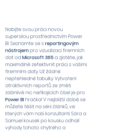
Nabijte svou práci novou 
supersilou prostřednictvím Power 
BI. Seznamte se s 
reportingovým 
nástrojem
 pro vizualizaci firemních 
dat od 
Microsoft 365
 a zjistěte, jak 
maximálně zefektivnit práci s vašimi 
firemními daty. Už žádné 
nepřehledné tabulky. Vytvoření 
atraktivních reportů ze změti 
zdánlivě nic neříkajících čísel je pro 
Power BI 
hračka! V nejbližší době se 
můžete těšit na sérii článků, ve 
kterých vám naši konzultanti Sára a 
Samuel kousek po kousku odhalí 
výhody tohoto chytrého a 