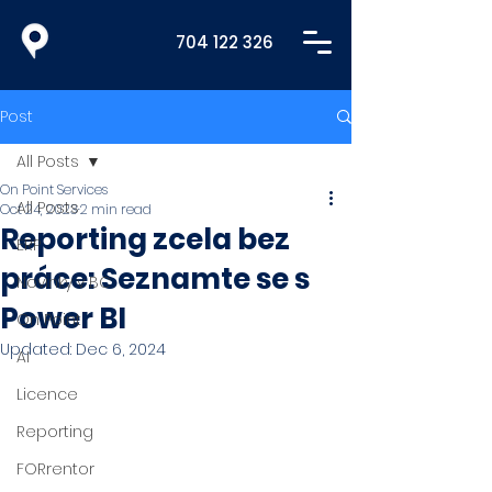
704 122 326
Post
All Posts
On Point Services
All Posts
Oct 24, 2023
2 min read
Reporting zcela bez
ERP
práce: Seznamte se s
Novinky v BC
Power BI
On Point
Updated:
Dec 6, 2024
AI
Licence
Reporting
FORrentor