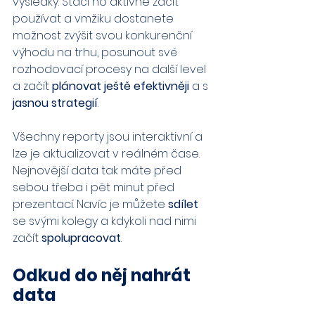
výsledky. Stačí ho aktivně začít 
používat a vmžiku dostanete 
možnost zvýšit svou konkurenční 
výhodu na trhu, posunout své 
rozhodovací procesy na další level 
a začít 
plánovat ještě efektivněji
 a s 
jasnou strategií
.
Všechny reporty jsou interaktivní a 
lze je aktualizovat v reálném čase. 
Nejnovější data tak máte před 
sebou třeba i pět minut před 
prezentací. Navíc je můžete 
sdílet
se svými kolegy a kdykoli nad nimi 
začít 
spolupracovat
.
Odkud do něj nahrát 
data