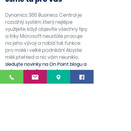
Dynamics 365 Business Central je 
rozsáhlý systém, který nejlépe 
využijete, když objevíte všechny tipy 
a triky. Microsoft neustále pracuje 
na jeho vývoji a nabízí tak funkce 
pro malé i velké podnikání. Abyste 
měli přehled a nic vám neuniklo, 
sledujte novinky na On Point blogu a 
nebo se obraťte na naše 
konzultanty
.