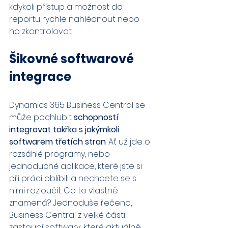
kdykoli přístup a možnost do 
reportu rychle nahlédnout nebo 
ho zkontrolovat.
Šikovné softwarové 
integrace
Dynamics 365 Business Central se 
může pochlubit 
schopností 
integrovat takřka s jakýmkoli 
softwarem třetích stran
. Ať už jde o 
rozsáhlé programy, nebo 
jednoduché aplikace, které jste si 
při práci oblíbili a nechcete se s 
nimi rozloučit. Co to vlastně 
znamená? Jednoduše řečeno, 
Business Central z velké části 
zastoupí softwary, které aktuálně 