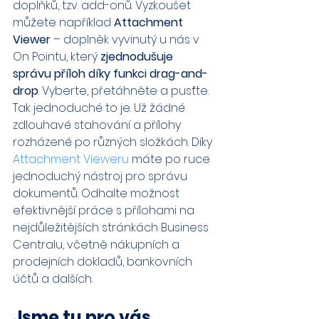
doplňků, tzv. add-onů. Vyzkoušet 
můžete například 
Attachment 
Viewer
 – doplněk vyvinutý u nás v 
On Pointu, který 
zjednodušuje 
správu příloh díky funkci drag-and-
drop
. Vyberte, přetáhněte a pusťte. 
Tak jednoduché to je. Už žádné 
zdlouhavé stahování a přílohy 
rozházené po různých složkách. Díky 
Attachment Vieweru
 máte po ruce 
jednoduchý nástroj pro správu 
dokumentů. Odhalte možnost 
efektivnější práce s přílohami na 
nejdůležitějších stránkách Business 
Centralu, včetně nákupních a 
prodejních dokladů, bankovních 
účtů a dalších.
Jsme tu pro vás