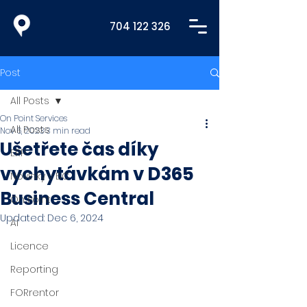
704 122 326
Post
All Posts
On Point Services
All Posts
Nov 6, 2023
3 min read
Ušetřete čas díky
ERP
vychytávkám v D365
Novinky v BC
Business Central
On Point
Updated:
Dec 6, 2024
AI
Licence
Reporting
FORrentor