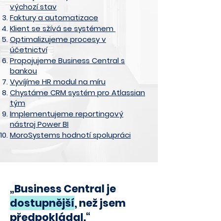
výchozí
stav
Faktury a automatizace
Klient se sžívá se systémem
Optimalizujeme procesy v
účet
nictví
Propojujeme Business Central s
bankou
Vyvíjíme HR modul na míru
Chystáme CRM systém pro Atlassian
tým
Implementujeme reportingový
nástroj Power BI
MoroSystems hodnotí spolupráci
„Business Central je
dostupnější
, než jsem
předpokládal.“