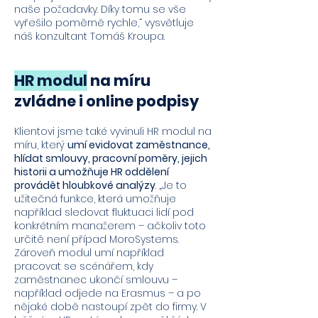
naše požadavky. Díky tomu se vše
vyřešilo poměrně rychle,“ vysvětluje
náš konzultant Tomáš Kroupa.
HR modul
na míru
zvládne i online podpisy
Klient
ovi jsme také vyvinuli HR modul na
míru, který
umí evidovat zaměstnance,
hlídat smlouvy, pracovní poměry, jejich
historii a umožňuje HR oddělení
provádět hloubkové analýzy
. „Je to
užitečná funkce, která umožňuje
například sledovat fluktuaci lidí pod
konkrétním manažerem – ačkoliv toto
určitě není případ MoroSystems.
Zároveň modul umí například
pracovat se scénářem, kdy
zaměstnanec ukončí smlouvu –
například odjede na Erasmus – a po
nějaké době nastoupí zpět do firmy. V