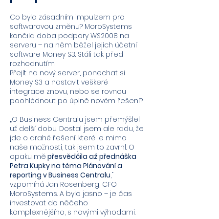
Co bylo zásadním impulzem pro
softwarovou změnu? MoroSystems
končila doba podpory WS2008 na
serveru – na něm běžel jejich účetní
software Money S3. Stáli tak před
rozhodnutím:
P
řejít na nový server, ponechat si
Money S3 a nastavit veškeré
integrace znovu, nebo se rovnou
poohlédnout po úplně novém řešení?
„O Business Centralu jsem přemýšlel
už delší dobu. Dostal jsem ale radu, že
jde o drahé řešení, které je mimo
naše možnosti, tak jsem to zavrhl. O
opaku mě
přesvědčila až přednáška
Petra Kupky na téma Plánování a
reporting v Business Centralu
,“
vzpomíná Jan Rosenberg, CFO
MoroSystems. A bylo jasno – je čas
investovat do něčeho
komplexnějšího, s novými výhodami.