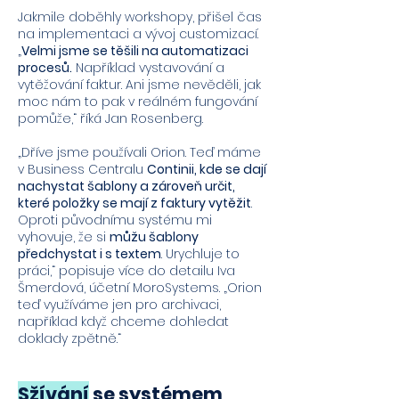
Jakmile doběhly workshopy, přišel čas
na implementaci a vývoj customizací.
„
Velmi jsme se těšili na automatizaci
procesů.
Například vystavování a
vytěžování faktur. Ani jsme nevěděli, jak
moc nám to pak v reálném fungování
pomůže,“ říká Jan Rosenberg.
„Dříve jsme používali Orion. Teď máme
v Business Centralu
Continii, kde se dají
nachystat šablony a zároveň určit,
které položky se mají z faktury vytěžit
.
Oproti původnímu systému mi
vyhovuje, že si
můžu šablony
předchystat i s textem
. Urychluje to
práci,“ popisuje více do detailu Iva
Šmerdová, účetní MoroSystems. „Orion
teď využíváme jen pro archivaci,
například když chceme dohledat
doklady zpětně.“
Sžívání
se systémem