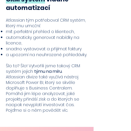
automatizací
Atlassian tým potřeboval CRM systém,
který mu umožní:
mít perfektní přehled o klientech,
automaticky generovat nabídky na
licence,
snadno vystavovat a přijímat faktury
a upozorní na neuhrazené pohledávky.
Šlo to? Šlo! Vytvořili jsme takový CRM
systém jejich
týmu na míru
.
Atlassian divize také využívá nástroj
Microsoft Power BI, který se skvěle
doplňuje s Business Centralem.
Pomáhá jim lépe analyzovat, jaké
projekty přináší zisk a do kterých se
naopak nevyplatí investovat čas.
Pojďme si o něm povědět víc.