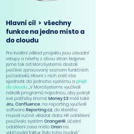
Hlavní cíl > všechny
funkce na jedno místo a
do cloudu
Pro kvalitní základ projektu jsou zásadní
vstupy a návrhy z obou stran. Nejprve
jsme tak od MoroSystems dostali
pečlivě zpracovaný seznam funkčních
požadavků. Hlavní z nich zněl: Vše
sjednotit do jednoho systému a
přejít
do cloudu
. „V MoroSystems využívali
několik programů najednou, aby pokryli
své potřeby. Kromě
Money S3
měli také
Jiru,
Confluence
, na reporting využívali
software
Reporting.cz
, do kterého
museli ručně vkládat data. HR oddělení
používalo systém
OrangeHR
, účetní
oddělení zase mělo
Orion
na
vytěžování faktur. Bylo toho hodně,“