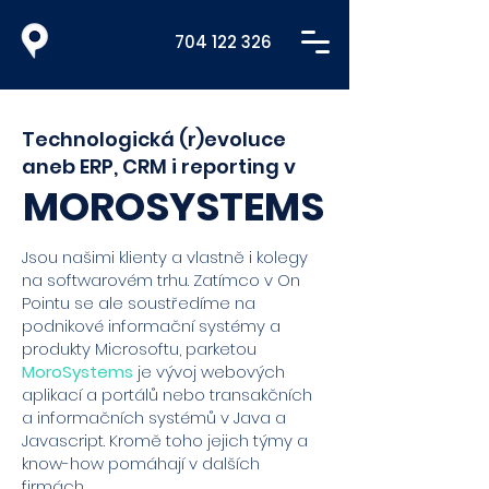
704 122 326
Technologická (r)evoluce
aneb ERP, CRM i reporting v
MOROSYSTEMS
Jsou našimi klienty a vlastně i kolegy
na softwarovém trhu. Zatímco v On
Pointu se ale soustředíme na
podnikové informační systémy a
produkty Microsoftu, parketou
MoroSystems
je vývoj webových
aplikací a portálů nebo transakčních
a informačních systémů v Java a
Javascript. Kromě toho jejich týmy a
know-how pomáhají v dalších
firmách.