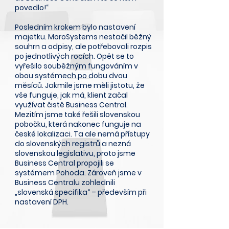
povedlo!“
Posledním krokem bylo nastavení
majetku. MoroSystems nestačil běžný
souhrn a odpisy, ale potřebovali rozpis
po jednotlivých rocích. Opět se to
vyřešilo souběžným fungováním v
obou systémech po dobu dvou
měsíců. Jakmile jsme měli jistotu, že
vše funguje, jak má, klient začal
využívat čistě Business Central.
Mezitím jsme také řešili slovenskou
pobočku, která nakonec funguje na
české lokalizaci. Ta ale nemá přístupy
do slovenských registrů a nezná
slovenskou legislativu, proto jsme
Business Central propojili se
systémem Pohoda. Zároveň jsme v
Business Centralu zohlednili
„slovenská specifika“ – především při
nastavení DPH.