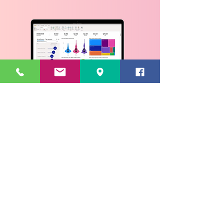
Power BI pro lepší
reporting
Microsoft
Power BI je pro
fesionální
reportingový nástroj
, který máme v
produktové nabídce. Abychom si
ujasnili, které jeho funkce v
MoroSystems potřebují, požádali
jsme je o nasdílení reportů, které
pravidelně využívali. Analyzovali jsme
také jejich původní řešení od