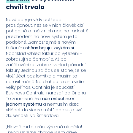
chvíli trvalo
Nové boty je vždy potřeba
prošlápnout, než se v nich člověk cítí
pohodlně a má z nich naplno radost. S
přechodem na nový systém je to
podobné. „Samozřejmě s novým
řešením
občas bojuju, zvykám si
.
Například vzhled faktur po vytěžení –
zobrazují se černobíle. Až po
zaúčtování se zobrazí vzhled původní
faktury. Jednou za čas se stane, že se
vloží účet bez lomítka a musím to
upravit ručně. Na druhou stranu vidím
velký přínos. Continia je součástí
Business Centralu, narozdíl od Orionu.
To znamená, že
mám všechno v
jednom systému
a nemusím data
vkládat do vícero míst,“ popisuje své
zkušenosti Iva Šmerdová.
„Hlavně mi to práci výrazně ulehčilo!
Třeba reverse charge jsem dříve