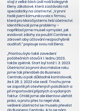
stojí z velké části úsilí naší kolegyně
Eleny Jákobové, která zastávala roli
specialistky na účetnictví. „V první
řadě jsem komunikovala s firmou,
která pro MoroSystems řeší účetnictví.
Identifikovali jsme problémy –
například jsme museli vymyslet, jak
evidovat zálohy za použití Continie a
zároveň aby účtování nezpochybnili
auditoři,“ popisuje svou roli Elena.
„Prioritou bylo také zavedení
počátečních stavů k 1. lednu 2023,
takže zpětně. Start byl totiž 1. 3. 2023.
Účetnictví za první dva měsíce roku
jsme tak přenášeli do Business
Centralu a pak důkladně kontrolovali,
že k
28. 2. 2023
vše sedí. Trochu jsme
se zapotili při otevřených položkách a
při importování přijatých a vydaných
faktur. Chtěli jsme ale klientovi ulehčit
práci, a proto přes to nejel vlak,
veškeré účetnictví se muselo převést
do Business Centralu. A to se nám