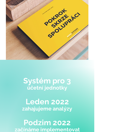
Systém pro 3
účetní jednotky
Leden 2022
zahajujeme analýzy
Podzim 2022
začínáme implementovat