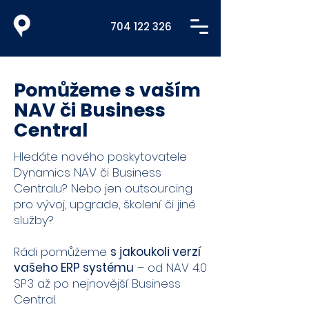
704 122 326
Pomůžeme s vaším
NAV či Business
Central
Hledáte nového poskytovatele
Dynamics NAV či Business
Centralu? Nebo jen outsourcing
pro vývoj, upgrade, školení či jiné
služby?
Rádi pomůžeme
s jakoukoli verzí
vašeho ERP systému
– od NAV 4.0
SP3 až po nejnovější Business
Central.