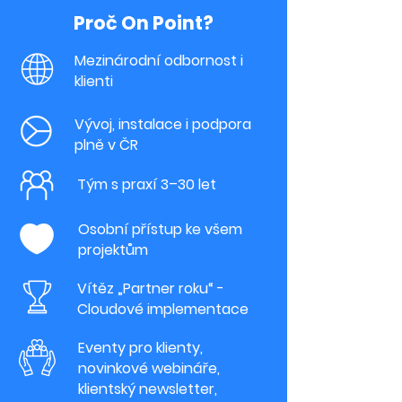
Proč On Point?
Mezinárodní odbornost i
klienti
Vývoj, instalace i podpora
plně v ČR
Tým s praxí 3–30 let
Osobní přístup ke všem
projektům
Vítěz „Partner roku“ -
Cloudové implementace
Eventy pro klienty,
novinkové webináře,
klientský newsletter,