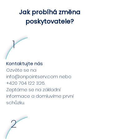
Jak probíhá změna
poskytovatele?
1
Kontaktujte nás
Ozvěte se na
info@onpointserv.com
nebo
+420 704 122 326
.
Zeptáme se na základní
informace a domluvíme první
schůzku.
2