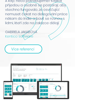
A když něco potřebujeme? Kdykoli
přijedou a osobně se postarají, aby
všechno fungovalo. Je osvěžující
nemuset čekat na delegování práce
někam do Indie a bavit se rovnou s
lidmi, kteří zde na zakázce dělají.
GABRIELA JAKABOVÁ
Kentico software
Více referencí