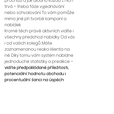
prochází a jak dlouho každá z nich 
trvá – třeba fáze vyjednávání 
nebo schvalování. To vám pomůže 
mimo jiné při tvorbě kampaní a 
nabídek. 
Kromě těch právě aktivních vidíte i 
všechny předchozí nabídky. Od vás 
i od vašich kolegů. Máte 
zaznamenanou reakci klienta na 
ně. Díky tomu vám systém nabídne 
jednoduché statistiky a predikce – 
vidíte předpokládané příležitosti, 
potenciální hodnotu obchodu i 
procentuální šanci na úspěch
. 