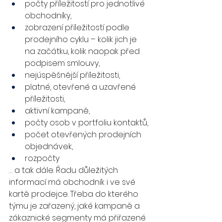
počty příležitostí pro jednotlivé 
obchodníky,
zobrazení příležitostí podle 
prodejního cyklu – kolik jich je 
na začátku, kolik naopak před 
podpisem smlouvy,
nejúspěšnější příležitosti,
platné, otevřené a uzavřené 
příležitosti,
aktivní kampaně,
počty osob v portfoliu kontaktů,
počet otevřených prodejních 
objednávek,
rozpočty
… a tak dále. Řadu důležitých 
informací má obchodník i ve své 
kartě prodejce. Třeba do kterého 
týmu je zařazený, jaké kampaně a 
zákaznické segmenty má přiřazené 