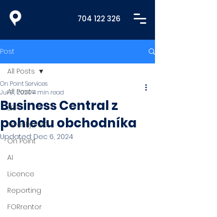
704 122 326
Post
All Posts
On Point Services
All Posts
Jul 31, 2020
4 min read
Business Central z
ERP
pohledu obchodníka
Novinky v BC
Updated:
Dec 6, 2024
On Point
AI
Licence
Reporting
FORrentor