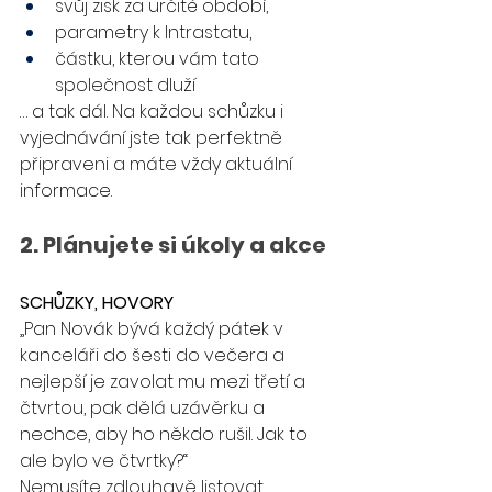
svůj zisk za určité období, 
parametry k Intrastatu,
částku, kterou vám tato 
společnost dluží  
… a tak dál. Na každou schůzku i 
vyjednávání jste tak perfektně 
připraveni a máte vždy aktuální 
informace.
2. Plánujete si úkoly a akce
SCHŮZKY, HOVORY
„Pan Novák bývá každý pátek v 
kanceláři do šesti do večera a 
nejlepší je zavolat mu mezi třetí a 
čtvrtou, pak dělá uzávěrku a 
nechce, aby ho někdo rušil. Jak to 
ale bylo ve čtvrtky?“ 
Nemusíte zdlouhavě listovat 