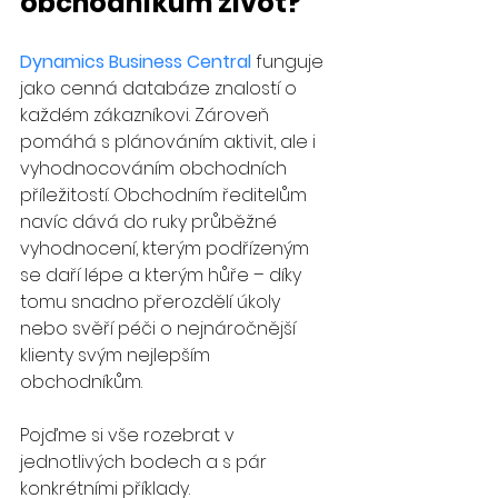
obchodníkům život?
Dynamics Business Central
funguje 
jako cenná databáze znalostí o 
každém zákazníkovi. Zároveň 
pomáhá s plánováním aktivit, ale i 
vyhodnocováním obchodních 
příležitostí. Obchodním ředitelům 
navíc dává do ruky průběžné 
vyhodnocení, kterým podřízeným 
se daří lépe a kterým hůře – díky 
tomu snadno přerozdělí úkoly 
nebo svěří péči o nejnáročnější 
klienty svým nejlepším 
obchodníkům.
Pojďme si vše rozebrat v 
jednotlivých bodech a s pár 
konkrétními příklady.