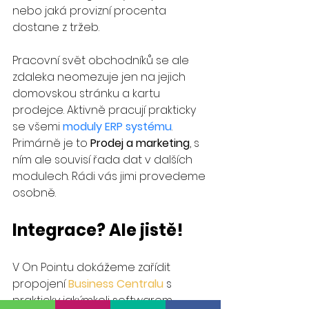
nebo jaká provizní procenta 
dostane z tržeb.
Pracovní svět obchodníků se ale 
zdaleka neomezuje jen na jejich 
domovskou stránku a kartu 
prodejce. Aktivně pracují prakticky 
se všemi 
moduly ERP systému
. 
Primárně je to 
Prodej a marketing
, s 
ním ale souvisí řada dat v dalších 
modulech. Rádi vás jimi provedeme 
osobně.
Integrace? Ale jistě!
V On Pointu dokážeme zařídit 
propojení 
Business Centralu
 s 
prakticky jakýmkoli softwarem 