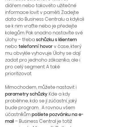
diářem nebo takovéto užitečné 
informace lovit v paměti. Zadejte 
data do Business Centralu a kdykoli 
se k nim vraťte nebo je předejte 
kolegům. Pak snadno nastavíte své 
úlohy – třeba 
schůzku s klientem
nebo 
telefonní hovor
 v čase, který 
mu obvykle vyhovuje. Úlohy se dají 
zadat pro jednoho zákazníka, ale i 
pro celý segment. A také 
prioritizovat.
Mimochodem, můžete nastavit i 
parametry schůzky
. Kde a kdy 
proběhne, kdo se jí zúčastní, jaký 
bude program… A rovnou všem 
účastníkům 
pošlete pozvánku na e-
mail
 – Business Central je totiž 